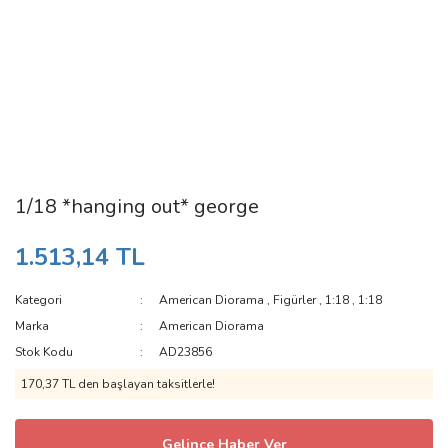
1/18 *hanging out* george
1.513,14 TL
Kategori
American Diorama
,
Figürler
,
1:18
,
1:18
Marka
American Diorama
Stok Kodu
AD23856
170,37 TL den başlayan taksitlerle!
Gelince Haber Ver