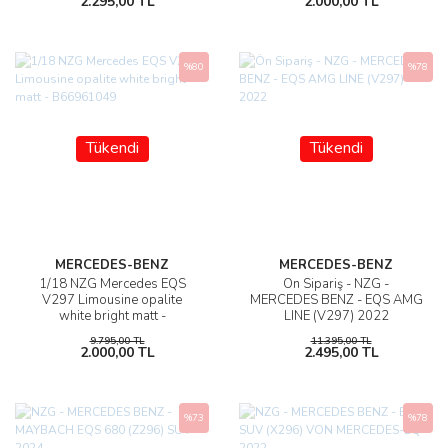
2.295,00 TL
2.000,00 TL
%80
%78
Tükendi
Tükendi
MERCEDES-BENZ
MERCEDES-BENZ
1/18 NZG Mercedes EQS
Ön Sipariş - NZG -
V297 Limousine opalite
MERCEDES BENZ - EQS AMG
white bright matt -
LINE (V297) 2022
B66961049
9.795,00 TL
11.395,00 TL
2.000,00 TL
2.495,00 TL
%73
%78