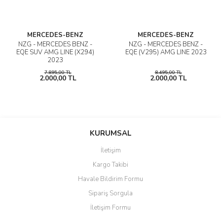
MERCEDES-BENZ
MERCEDES-BENZ
NZG - MERCEDES BENZ -
NZG - MERCEDES BENZ -
EQE SUV AMG LINE (X294)
EQE (V295) AMG LINE 2023
2023
7.895,00 TL
8.495,00 TL
2.000,00 TL
2.000,00 TL
KURUMSAL
İletişim
Kargo Takibi
Havale Bildirim Formu
Sipariş Sorgula
İletişim Formu