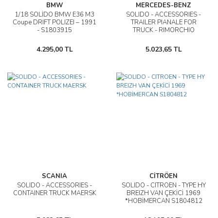
BMW
MERCEDES-BENZ
1/18 SOLİDO BMW E36 M3
SOLIDO - ACCESSORIES -
Coupe DRIFT POLIZEI – 1991
TRAILER PIANALE FOR
- S1803915
TRUCK - RIMORCHIO
4.295,00 TL
5.023,65 TL
SCANIA
CİTRÖEN
SOLIDO - ACCESSORIES -
SOLIDO - CITROEN - TYPE HY
CONTAINER TRUCK MAERSK
BREIZH VAN ÇEKİCİ 1969
*HOBİMERCAN S1804812