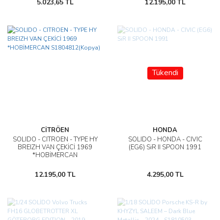
5.023,65 TL
12.195,00 TL
Tükendi
CİTRÖEN
HONDA
SOLIDO - CITROEN - TYPE HY
SOLIDO - HONDA - CIVIC
BREIZH VAN ÇEKİCİ 1969
(EG6) SiR II SPOON 1991
*HOBİMERCAN
S1804812(Kopya)
12.195,00 TL
4.295,00 TL