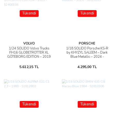
Tükendi
Tükendi
VOLVO
PORSCHE
1/24 SOLİDO Volvo Trucks
1/18 SOLİDO Porsche KS-R
FH16 GLOBETROTTER XL
by KHYZYL SALEEM – Dark
GÖTEBORG EDITION – 2019
Blue Metallic – 2024 -
- S2400106
S1810503
5.612,15 TL
4.295,00 TL
Tükendi
Tükendi