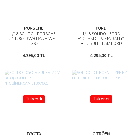
PORSCHE
FORD
1/18 SOLIDO - PORSCHE -
1/18 SOLIDO - FORD
911 964 RWB RAUH WELT
ENGLAND - PUMA RALLY1
1992
RED BULL TEAM FORD
WORLD RALLY M-SPORT N
19 WINNER RALLY
4.295,00 TL
4.295,00 TL
MONTECARLO 2022 S.LOEB
- I.GALMICHE
Tükendi
Tükendi
TOYOTA
CİTRÖEN