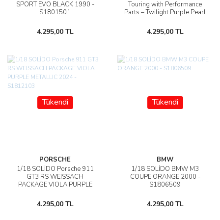
SPORT EVO BLACK 1990 -
Touring with Performance
S1801501
Parts – Twilight Purple Pearl
Metallic - S1813701
4.295,00 TL
4.295,00 TL
Tükendi
Tükendi
PORSCHE
BMW
1/18 SOLİDO Porsche 911
1/18 SOLİDO BMW M3
GT3 RS WEISSACH
COUPE ORANGE 2000 -
PACKAGE VIOLA PURPLE
S1806509
METALLIC 2024 - S1812103
4.295,00 TL
4.295,00 TL