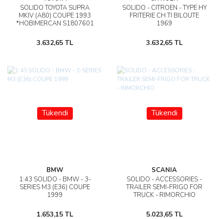
SOLIDO TOYOTA SUPRA
SOLIDO - CITROEN - TYPE HY
MKIV (A80) COUPE 1993
FRITERIE CH TI BILOUTE
*HOBİMERCAN S1807601
1969
3.632,65 TL
3.632,65 TL
Tükendi
Tükendi
BMW
SCANIA
1:43 SOLIDO - BMW - 3-
SOLIDO - ACCESSORIES -
SERIES M3 (E36) COUPE
TRAILER SEMI-FRIGO FOR
1999
TRUCK - RIMORCHIO
1.653,15 TL
5.023,65 TL