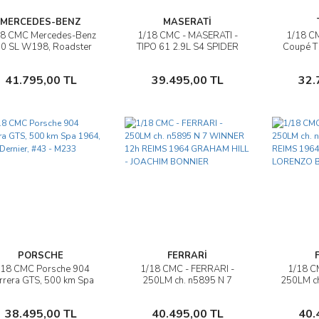
MERCEDES-BENZ
MASERATİ
18 CMC Mercedes-Benz
1/18 CMC - MASERATI -
1/18 C
İncele
İncele
0 SL W198, Roadster
TIPO 61 2.9L S4 SPIDER
Coupé T
open - M282
BIRDCAGE N 66 WINNER
& Falas
CASTLE ROCK
193
Sepete Ekle
Sepete Ekle
41.795,00 TL
39.495,00 TL
32.
COLORADO SCCA 1960
JIM HALL
PORSCHE
FERRARİ
/18 CMC Porsche 904
1/18 CMC - FERRARI -
1/18 C
İncele
İncele
rrera GTS, 500 km Spa
250LM ch. n5895 N 7
250LM ch
4, Leon Dernier, #43 -
WINNER 12h REIMS 1964
REIM
M233
GRAHAM HILL - JOACHIM
SURTE
Sepete Ekle
Sepete Ekle
38.495,00 TL
40.495,00 TL
40.
BONNIER