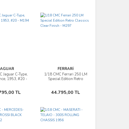
JAGUAR
FERRARİ
 Jaguar C-Type,
1/18 CMC Ferrari 250 LM
İncele
İncele
ce, 1953, #20 -
Special Edition Retro
M194
Classics Clear Finish -
M297
Sepete Ekle
Sepete Ekle
795,00 TL
44.795,00 TL