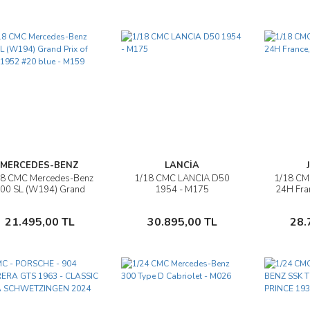
MERCEDES-BENZ
LANCİA
18 CMC Mercedes-Benz
1/18 CMC LANCIA D50
1/18 CMC
İncele
İncele
00 SL (W194) Grand
1954 - M175
24H Fran
rix of Bern, 1952 #20
blue - M159
Sepete Ekle
Sepete Ekle
21.495,00 TL
30.895,00 TL
28.