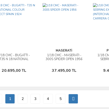
MASERATİ
P
/18 CMC - BUGATTI -
1/18 CMC - MASERATI -
1/18 C
İncele
İncele
T35 N 18 NATIONAL
300S SPIDER OPEN 1956
SEBR
LOUR PROJECT SPAIN
1924
(INTERC
Sepete Ekle
Sepete Ekle
20.695,00 TL
37.495,00 TL
9.
CA
1
2
3
4
5