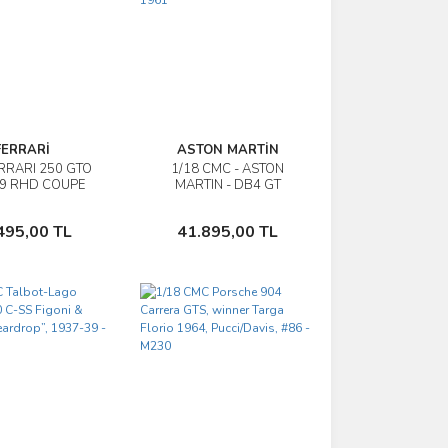
FERRARİ
ASTON MARTİN
RRARI 250 GTO
1/18 CMC - ASTON
İncele
İncele
69 RHD COUPE
MARTIN - DB4 GT
 RED - M256
ZAGATO COUPE 1961
Sepete Ekle
Sepete Ekle
495,00 TL
41.895,00 TL