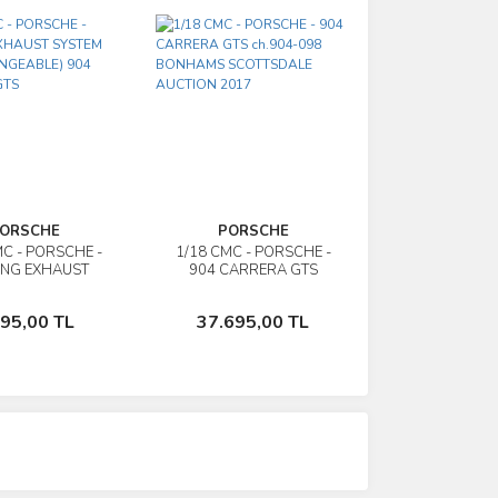
ORSCHE
PORSCHE
MC - PORSCHE -
1/18 CMC - PORSCHE -
İncele
İncele
ING EXHAUST
904 CARRERA GTS
SYSTEM
ch.904-098 BONHAMS
HANGEABLE) 904
SCOTTSDALE AUCTION
Sepete Ekle
Sepete Ekle
495,00 TL
37.695,00 TL
RRERA GTS
2017