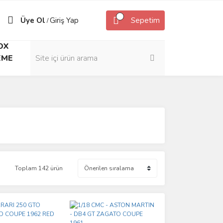
Üye Ol
Giriş Yap
Sepetim
/
OX
EME
Toplam 142 ürün