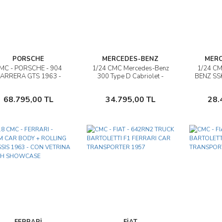
PORSCHE
MERCEDES-BENZ
MERC
MC - PORSCHE - 904
1/24 CMC Mercedes-Benz
1/24 C
İncele
İncele
ARRERA GTS 1963 -
300 Type D Cabriolet -
BENZ SS
CLASSIC GALA
M026
PR
CHWETZINGEN 2024
Sepete Ekle
Sepete Ekle
68.795,00 TL
34.795,00 TL
28.
FERRARİ
FİAT