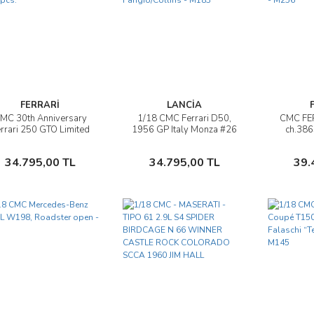
FERRARİ
LANCİA
MC 30th Anniversary
1/18 CMC Ferrari D50,
CMC FE
İncele
İncele
rrari 250 GTO Limited
1956 GP Italy Monza #26
ch.38
Edition 1500 pcs.
Fangio/Collins - M183
1962
Sepete Ekle
Sepete Ekle
34.795,00 TL
34.795,00 TL
39.