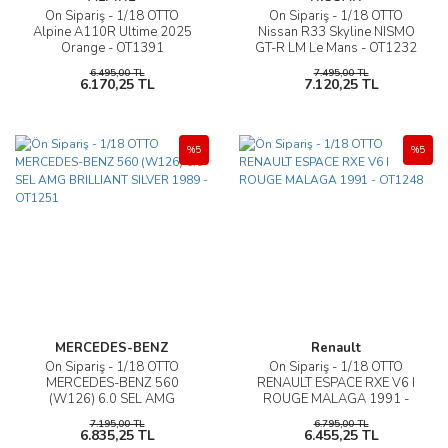
Ön Sipariş - 1/18 OTTO
Ön Sipariş - 1/18 OTTO
Alpine A110R Ultime 2025
Nissan R33 Skyline NISMO
Orange - OT1391
GT-R LM Le Mans - OT1232
6.495,00 TL
7.495,00 TL
6.170,25 TL
7.120,25 TL
%5
%5
MERCEDES-BENZ
Renault
Ön Sipariş - 1/18 OTTO
Ön Sipariş - 1/18 OTTO
MERCEDES-BENZ 560
RENAULT ESPACE RXE V6 I
(W126) 6.0 SEL AMG
ROUGE MALAGA 1991 -
BRILLIANT SILVER 1989 -
OT1248
7.195,00 TL
6.795,00 TL
OT1251
6.835,25 TL
6.455,25 TL