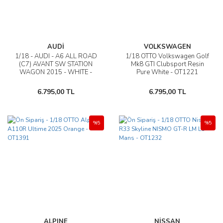
AUDİ
VOLKSWAGEN
1/18 - AUDI - A6 ALL ROAD
1/18 OTTO Volkswagen Golf
(C7) AVANT SW STATION
Mk8 GTI Clubsport Resin
WAGON 2015 - WHITE -
Pure White - OT1221
OT1286
6.795,00 TL
6.795,00 TL
%5
%5
ALPINE
NİSSAN