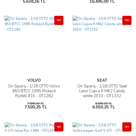
5.638,36 TL
16.495,00 TL
%5
%5
VOLVO
SEAT
Ön Sipariş - 1/18 OTTO Volvo
Ön Sipariş - 1/18 OTTO Seat
850 BTCC 1995 Rickard
Leon Cupra R MK2 Candy
Rydell #15 - OT1282
white 2010 - OT1332
7.895,00 TL
6.895,00 TL
7.500,25 TL
6.550,25 TL
%5
%5