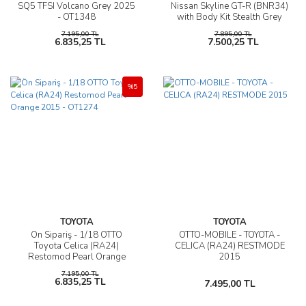
SQ5 TFSI Volcano Grey 2025
Nissan Skyline GT-R (BNR34)
- OT1348
with Body Kit Stealth Grey
2025 - OT1238
7.195,00 TL
7.895,00 TL
6.835,25 TL
7.500,25 TL
%5
TOYOTA
TOYOTA
Ön Sipariş - 1/18 OTTO
OTTO-MOBILE - TOYOTA -
Toyota Celica (RA24)
CELICA (RA24) RESTMODE
Restomod Pearl Orange
2015
2015 - OT1274
7.195,00 TL
6.835,25 TL
7.495,00 TL