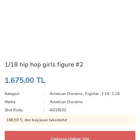
1/18 hip hop girls figure #2
1.675,00 TL
Kategori
American Diorama
,
Figürler
,
1:18
,
1:18
Marka
American Diorama
Stok Kodu
AD18102
188,59 TL den başlayan taksitlerle!
Gelince Haber Ver