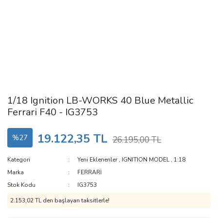
1/18 Ignition LB-WORKS 40 Blue Metallic
Ferrari F40 - IG3753
19.122,35 TL
%27
26.195,00 TL
Kategori
Yeni Eklenenler
,
IGNITION MODEL
,
1:18
Marka
FERRARİ
Stok Kodu
IG3753
2.153,02 TL den başlayan taksitlerle!