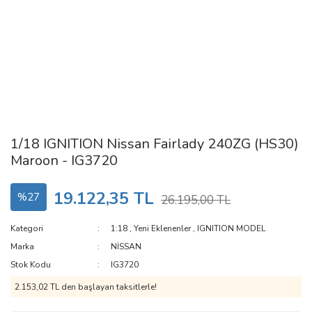
1/18 IGNITION Nissan Fairlady 240ZG (HS30)
Maroon - IG3720
19.122,35 TL
%27
26.195,00 TL
Kategori
1:18
,
Yeni Eklenenler
,
IGNITION MODEL
Marka
NİSSAN
Stok Kodu
IG3720
2.153,02 TL den başlayan taksitlerle!