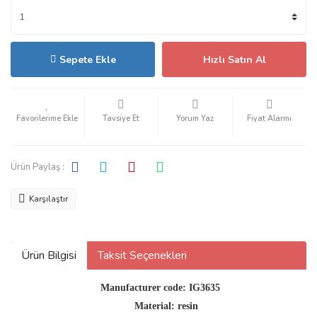
Sepete Ekle
Hızlı Satın Al
Tavsiye Et
Yorum Yaz
Fiyat Alarmı
Ürün Paylaş :
Karşılaştır
Ürün Bilgisi
Taksit Seçenekleri
Manufacturer code:
IG3635
Material:
resin