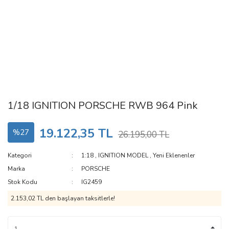
1/18 IGNITION PORSCHE RWB 964 Pink
19.122,35 TL
%27
26.195,00 TL
Kategori
1:18
,
IGNITION MODEL
,
Yeni Eklenenler
Marka
PORSCHE
Stok Kodu
IG2459
2.153,02 TL den başlayan taksitlerle!