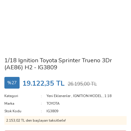
1/18 Ignition Toyota Sprinter Trueno 3Dr
(AE86) H2 - IG3809
19.122,35 TL
%27
26.195,00 TL
Kategori
Yeni Eklenenler
,
IGNITION MODEL
,
1:18
Marka
TOYOTA
Stok Kodu
IG3809
2.153,02 TL den başlayan taksitlerle!