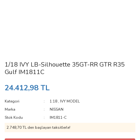
1/18 IVY LB-Silhouette 35GT-RR GTR R35
Gulf IM1811C
24.412,98 TL
Kategori
1:18
,
IVY MODEL
Marka
NİSSAN
Stok Kodu
IM1811-C
2.748,70 TL den başlayan taksitlerle!