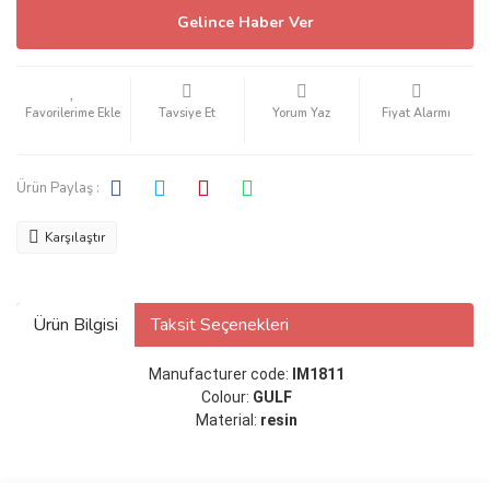
Gelince Haber Ver
Tavsiye Et
Yorum Yaz
Fiyat Alarmı
Ürün Paylaş :
Karşılaştır
Ürün Bilgisi
Taksit Seçenekleri
Manufacturer code:
IM1811
Colour:
GULF
Material:
resin