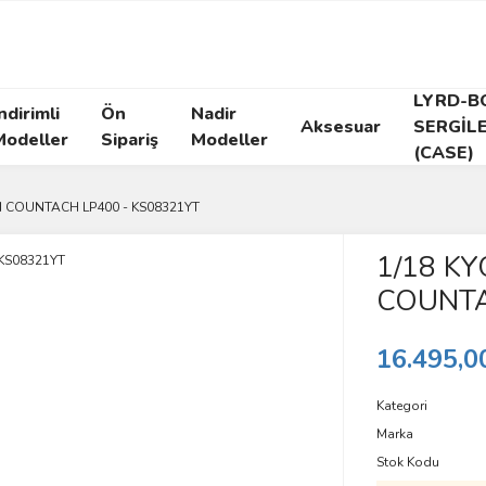
LYRD-B
ndirimli
Ön
Nadir
Aksesuar
SERGİL
Modeller
Sipariş
Modeller
(CASE)
 COUNTACH LP400 - KS08321YT
1/18 K
COUNTA
16.495,0
Kategori
Marka
Stok Kodu