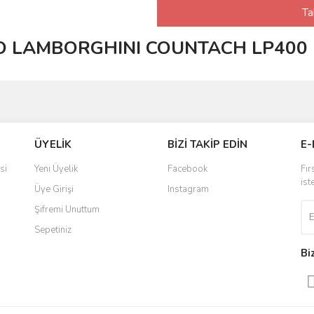
Ta
O LAMBORGHINI COUNTACH LP400 
ÜYELİK
BİZİ TAKİP EDİN
E-
si
Yeni Üyelik
Facebook
Fır
ist
Üye Girişi
Instagram
Şifremi Unuttum
Sepetiniz
Bi