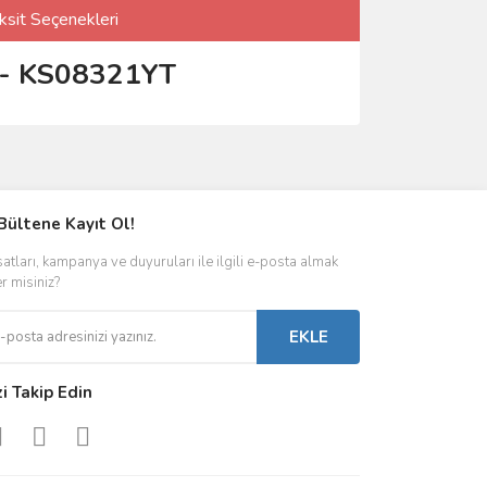
ksit Seçenekleri
- KS08321YT
Bültene Kayıt Ol!
satları, kampanya ve duyuruları ile ilgili e-posta almak
er misiniz?
EKLE
zi Takip Edin