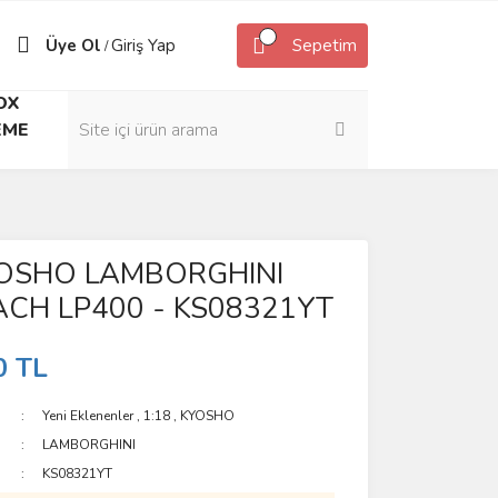
Üye Ol
Giriş Yap
Sepetim
/
OX
EME
YOSHO LAMBORGHINI
CH LP400 - KS08321YT
0 TL
Yeni Eklenenler
,
1:18
,
KYOSHO
LAMBORGHINI
KS08321YT