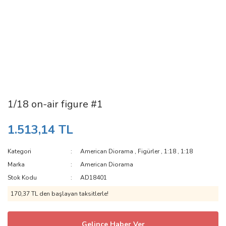
1/18 on-air figure #1
1.513,14 TL
Kategori
American Diorama
,
Figürler
,
1:18
,
1:18
Marka
American Diorama
Stok Kodu
AD18401
170,37 TL den başlayan taksitlerle!
Gelince Haber Ver