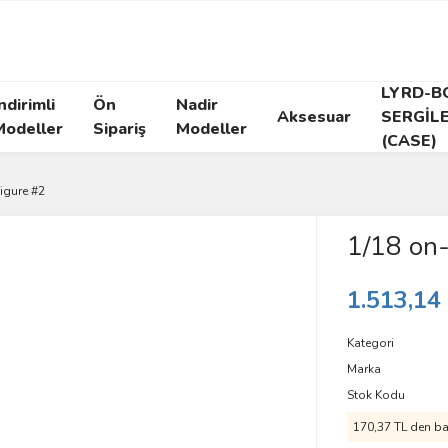
LYRD-B
ndirimli
Ön
Nadir
Aksesuar
SERGİL
Modeller
Sipariş
Modeller
(CASE)
figure #2
1/18 on-
1.513,14
Kategori
Marka
Stok Kodu
170,37 TL den baş