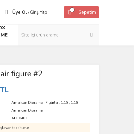
Üye Ol
Giriş Yap
Sepetim
/
OX
EME
air figure #2
 TL
American Diorama
,
Figürler
,
1:18
,
1:18
American Diorama
AD18402
layan taksitlerle!