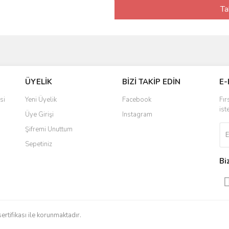
Ta
ÜYELİK
BİZİ TAKİP EDİN
E-
si
Yeni Üyelik
Facebook
Fır
ist
Üye Girişi
Instagram
Şifremi Unuttum
Sepetiniz
Bi
sertifikası ile korunmaktadır.