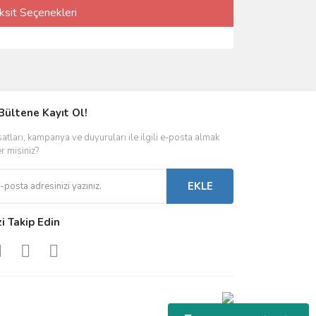
ksit Seçenekleri
Bültene Kayıt Ol!
satları, kampanya ve duyuruları ile ilgili e-posta almak
er misiniz?
EKLE
zi Takip Edin