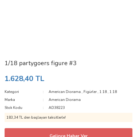
1/18 partygoers figure #3
1.628,40 TL
Kategori
American Diorama
,
Figürler
,
1:18
,
1:18
Marka
American Diorama
Stok Kodu
AD38223
183,34 TL den başlayan taksitlerle!
Gelince Haber Ver