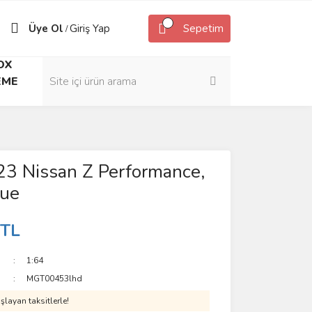
Üye Ol
Giriş Yap
Sepetim
/
OX
EME
23 Nissan Z Performance,
lue
 TL
1:64
MGT00453lhd
layan taksitlerle!