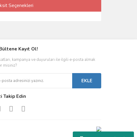
ksit Seçenekleri
Bültene Kayıt Ol!
satları, kampanya ve duyuruları ile ilgili e-posta almak
er misiniz?
EKLE
zi Takip Edin