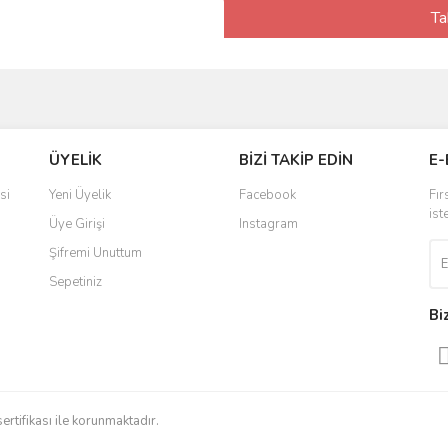
Ta
ÜYELİK
BİZİ TAKİP EDİN
E-
si
Yeni Üyelik
Facebook
Fır
ist
Üye Girişi
Instagram
Şifremi Unuttum
Sepetiniz
Bi
sertifikası ile korunmaktadır.