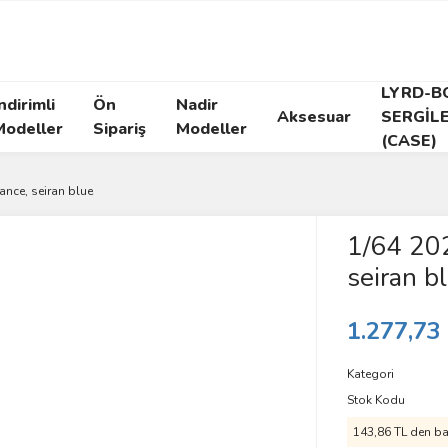
LYRD-B
ndirimli
Ön
Nadir
Aksesuar
SERGİL
Modeller
Sipariş
Modeller
(CASE)
ance, seiran blue
1/64 20
seiran b
1.277,73
Kategori
Stok Kodu
143,86 TL den baş