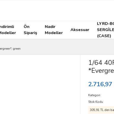
LYRD-B
ndirimli
Ön
Nadir
Aksesuar
SERGİL
Modeller
Sipariş
Modeller
(CASE)
ergreen*, green
1/64 40
*Evergre
2.716,97
Kategori
Stok Kodu
305,91 TL den baş