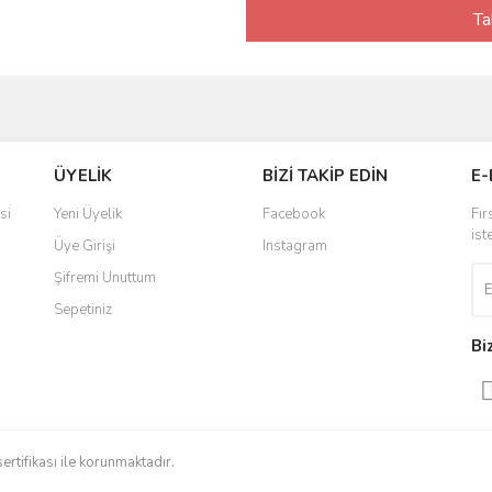
Ta
ÜYELİK
BİZİ TAKİP EDİN
E-
si
Yeni Üyelik
Facebook
Fır
ist
Üye Girişi
Instagram
Şifremi Unuttum
Sepetiniz
Bi
sertifikası ile korunmaktadır.