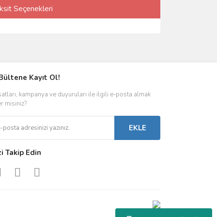
ksit Seçenekleri
Bültene Kayıt Ol!
satları, kampanya ve duyuruları ile ilgili e-posta almak
er misiniz?
EKLE
zi Takip Edin