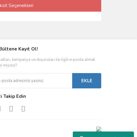
ksit Seçenekleri
Bültene Kayıt Ol!
satları, kampanya ve duyuruları ile ilgili e-posta almak
er misiniz?
EKLE
zi Takip Edin