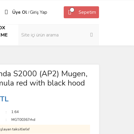
Üye Ol
Giriş Yap
Sepetim
/
OX
EME
nda S2000 (AP2) Mugen,
ula red with black hood
 TL
1:64
MGT00367rhd
layan taksitlerle!