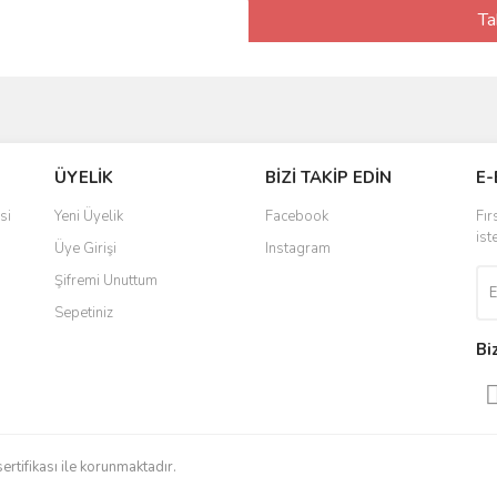
Ta
ÜYELİK
BİZİ TAKİP EDİN
E-
si
Yeni Üyelik
Facebook
Fır
ist
Üye Girişi
Instagram
Şifremi Unuttum
Sepetiniz
Bi
sertifikası ile korunmaktadır.