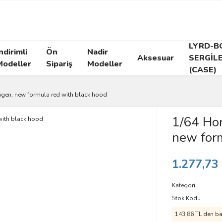
LYRD-B
ndirimli
Ön
Nadir
Aksesuar
SERGİL
Modeller
Sipariş
Modeller
(CASE)
gen, new formula red with black hood
1/64 Ho
new form
1.277,73
Kategori
Stok Kodu
143,86 TL den baş