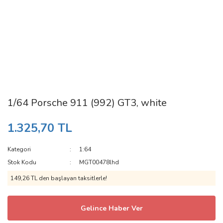
1/64 Porsche 911 (992) GT3, white
1.325,70 TL
Kategori
1:64
Stok Kodu
MGT00478lhd
149,26 TL den başlayan taksitlerle!
Gelince Haber Ver