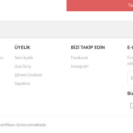
Ta
ÜYELİK
BİZİ TAKİP EDİN
E-
si
Yeni Üyelik
Facebook
Fır
ist
Üye Girişi
Instagram
Şifremi Unuttum
Sepetiniz
Bi
sertifikası ile korunmaktadır.