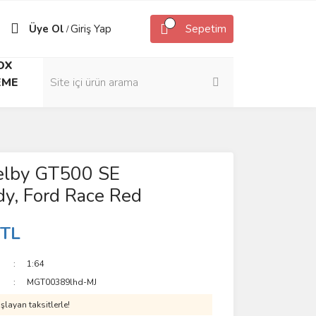
Üye Ol
Giriş Yap
Sepetim
/
OX
EME
elby GT500 SE
y, Ford Race Red
 TL
1:64
MGT00389lhd-MJ
layan taksitlerle!