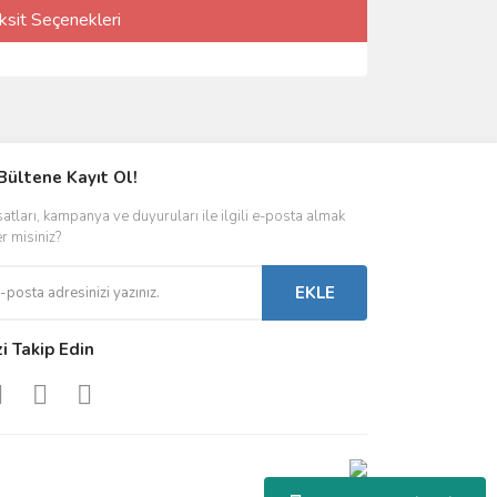
ksit Seçenekleri
Bültene Kayıt Ol!
satları, kampanya ve duyuruları ile ilgili e-posta almak
er misiniz?
EKLE
zi Takip Edin