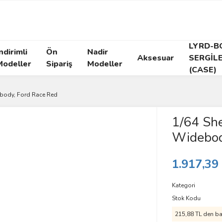
LYRD-B
ndirimli
Ön
Nadir
Aksesuar
SERGİL
Modeller
Sipariş
Modeller
(CASE)
body, Ford Race Red
1/64 Sh
Widebod
1.917,39
Kategori
Stok Kodu
215,88 TL den baş