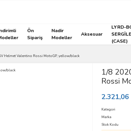
LYRD-B
ndirimli
Ön
Nadir
Aksesuar
SERGİL
Modeller
Sipariş
Modeller
(CASE)
GV Helmet Valentino Rossi MotoGP, yellow/black
1/8 202
Rossi Mo
2.321,06
Kategori
Marka
Stok Kodu