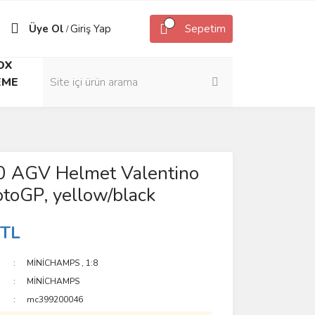
Üye Ol
Giriş Yap
Sepetim
/
OX
EME
0 AGV Helmet Valentino
toGP, yellow/black
 TL
MİNİCHAMPS
,
1:8
MİNİCHAMPS
mc399200046