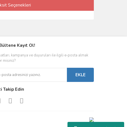
ksit Seçenekleri
Bültene Kayıt Ol!
satları, kampanya ve duyuruları ile ilgili e-posta almak
er misiniz?
EKLE
zi Takip Edin