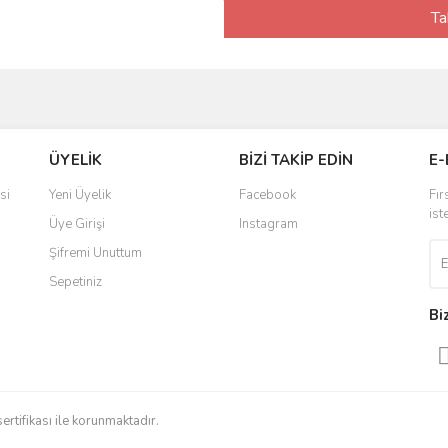
Ta
ÜYELİK
BİZİ TAKİP EDİN
E-
si
Yeni Üyelik
Facebook
Fır
ist
Üye Girişi
Instagram
Şifremi Unuttum
Sepetiniz
Bi
sertifikası ile korunmaktadır.