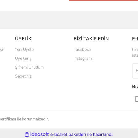
ÜYELİK
BİZİ TAKİP EDİN
E-
si
Yeni Üyelik
Facebook
Fır
ist
Üye Girişi
Instagram
Şifremi Unuttum
Sepetiniz
Bi
sertifikası ile korunmaktadır.
ile
ideasoft
e-