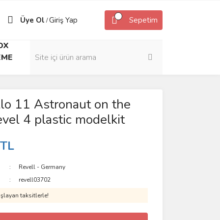
Üye Ol
Giriş Yap
Sepetim
/
OX
EME
lo 11 Astronaut on the
vel 4 plastic modelkit
 TL
Revell - Germany
revell03702
layan taksitlerle!