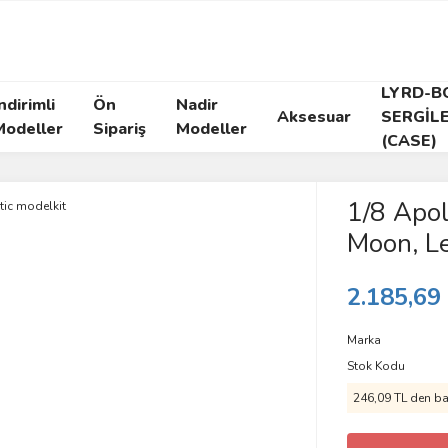
LYRD-B
ndirimli
Ön
Nadir
Aksesuar
SERGİL
Modeller
Sipariş
Modeller
(CASE)
1/8 Apol
Moon, Le
2.185,69
Marka
Stok Kodu
246,09 TL den baş