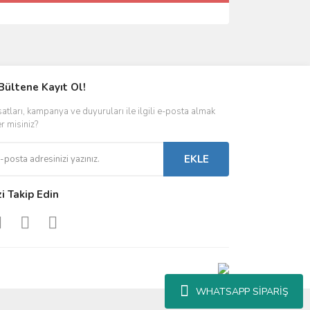
Bültene Kayıt Ol!
satları, kampanya ve duyuruları ile ilgili e-posta almak
er misiniz?
EKLE
zi Takip Edin
WHATSAPP SİPARİŞ