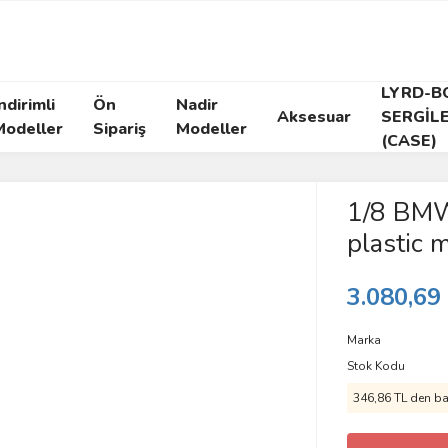
LYRD-B
ndirimli
Ön
Nadir
Aksesuar
SERGİL
Modeller
Sipariş
Modeller
(CASE)
1/8 BMW
plastic 
3.080,69
Marka
Stok Kodu
346,86 TL den baş