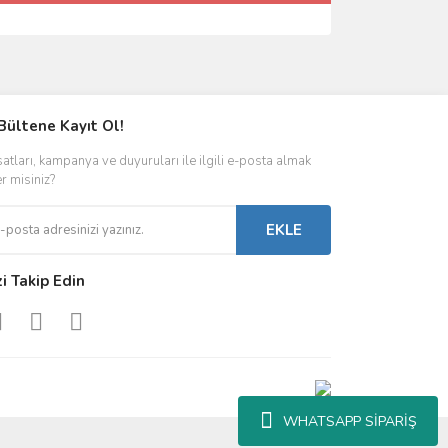
Bültene Kayıt Ol!
satları, kampanya ve duyuruları ile ilgili e-posta almak
er misiniz?
EKLE
zi Takip Edin
WHATSAPP SİPARİŞ