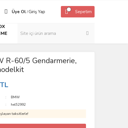
Üye Ol
Giriş Yap
Sepetim
/
OX
EME
 R-60/5 Gendarmerie,
modelkit
 TL
BMW
hel52992
layan taksitlerle!