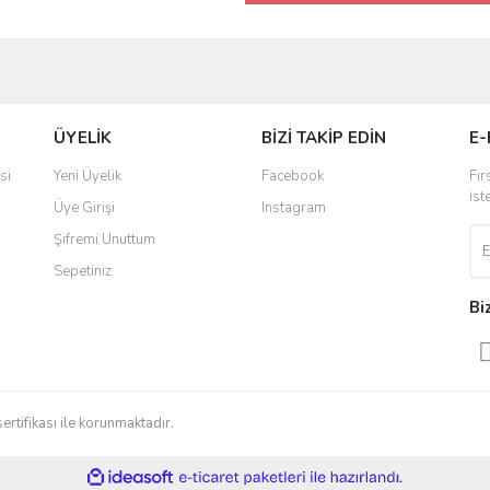
ÜYELİK
BİZİ TAKİP EDİN
E-
si
Yeni Üyelik
Facebook
Fır
ist
Üye Girişi
Instagram
Şifremi Unuttum
Sepetiniz
Bi
sertifikası ile korunmaktadır.
ile
ideasoft
e-