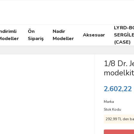
LYRD-B
ndirimli
Ön
Nadir
Aksesuar
SERGİL
Modeller
Sipariş
Modeller
(CASE)
1/8 Dr. J
modelkit
2.602,22
Marka
Stok Kodu
292,99 TL den baş