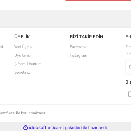
ÜYELİK
BİZİ TAKİP EDİN
E-
si
Yeni Üyelik
Facebook
Fır
ist
Üye Girişi
Instagram
Şifremi Unuttum
Sepetiniz
Bi
sertifikası ile korunmaktadır.
ile
ideasoft
e-