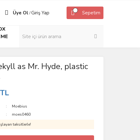
Üye Ol
Giriş Yap
Sepetim
/
OX
EME
ekyll as Mr. Hyde, plastic
 TL
Moebius
moes0460
layan taksitlerle!