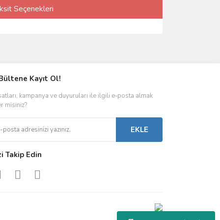
ksit Seçenekleri
Bültene Kayıt Ol!
satları, kampanya ve duyuruları ile ilgili e-posta almak
er misiniz?
EKLE
zi Takip Edin