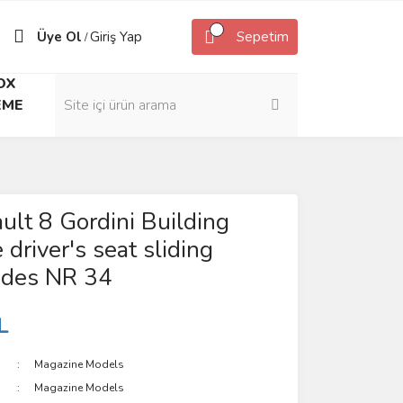
Üye Ol
Giriş Yap
Sepetim
/
OX
EME
ult 8 Gordini Building
 driver's seat sliding
ides NR 34
L
Magazine Models
Magazine Models