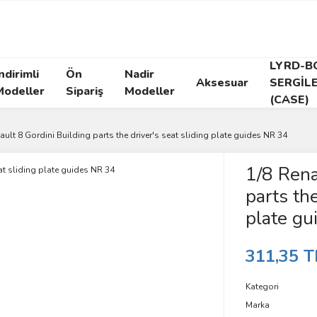
LYRD-B
ndirimli
Ön
Nadir
Aksesuar
SERGİL
Modeller
Sipariş
Modeller
(CASE)
ault 8 Gordini Building parts the driver's seat sliding plate guides NR 34
1/8 Rena
parts the
plate gu
311,35 T
Kategori
Marka