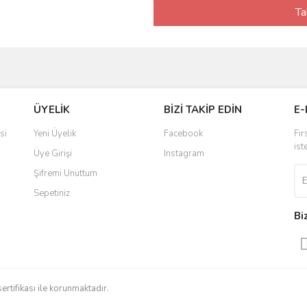
Ta
ÜYELİK
BİZİ TAKİP EDİN
E-
si
Yeni Üyelik
Facebook
Fır
ist
Üye Girişi
Instagram
Şifremi Unuttum
Sepetiniz
Bi
sertifikası ile korunmaktadır.