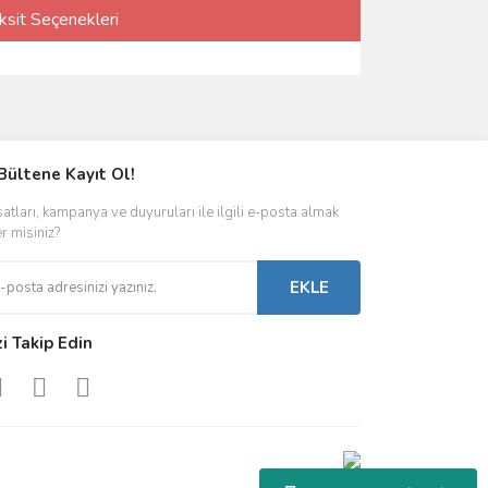
ksit Seçenekleri
Bültene Kayıt Ol!
satları, kampanya ve duyuruları ile ilgili e-posta almak
er misiniz?
EKLE
zi Takip Edin