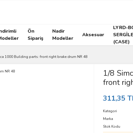
LYRD-B
ndirimli
Ön
Nadir
Aksesuar
SERGİL
Modeller
Sipariş
Modeller
(CASE)
ca 1000 Building parts: front right brake drum NR 48
1/8 Simc
front ri
311,35 T
Kategori
Marka
Stok Kodu