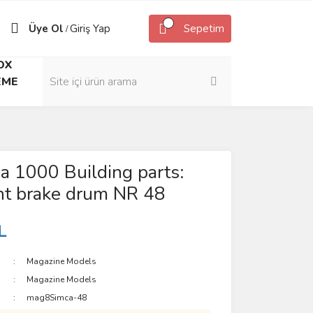
Üye Ol
Giriş Yap
Sepetim
/
OX
EME
a 1000 Building parts:
ght brake drum NR 48
L
Magazine Models
Magazine Models
mag8Simca-48