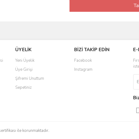
Ta
ÜYELİK
BİZİ TAKİP EDİN
E-
si
Yeni Üyelik
Facebook
Fır
ist
Üye Girişi
Instagram
Şifremi Unuttum
Sepetiniz
Bi
sertifikası ile korunmaktadır.