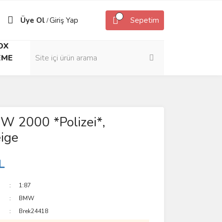
Üye Ol
Giriş Yap
Sepetim
/
OX
EME
W 2000 *Polizei*,
ige
L
1:87
BMW
Brek24418