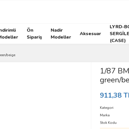
LYRD-B
ndirimli
Ön
Nadir
Aksesuar
SERGİL
Modeller
Sipariş
Modeller
(CASE)
reen/beige
1/87 BM
green/be
911,38 T
Kategori
Marka
Stok Kodu