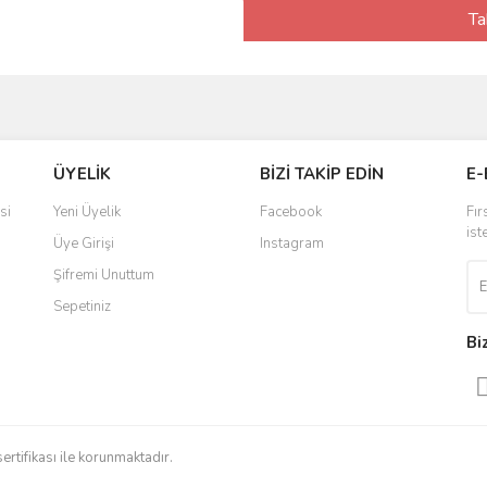
Ta
ÜYELİK
BİZİ TAKİP EDİN
E-
si
Yeni Üyelik
Facebook
Fır
ist
Üye Girişi
Instagram
Şifremi Unuttum
Sepetiniz
Bi
sertifikası ile korunmaktadır.