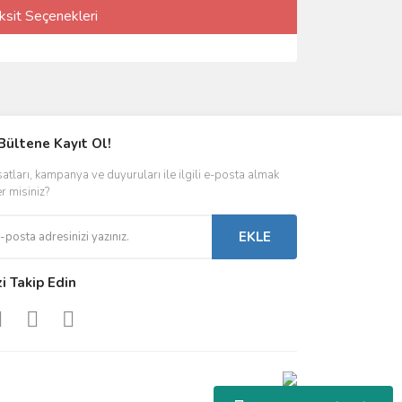
ksit Seçenekleri
Bültene Kayıt Ol!
satları, kampanya ve duyuruları ile ilgili e-posta almak
er misiniz?
EKLE
zi Takip Edin