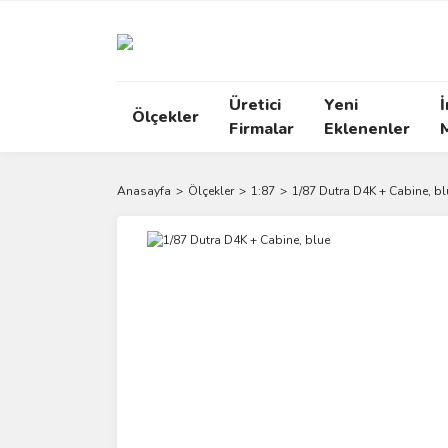
Üretici
Yeni
İ
Ölçekler
Firmalar
Eklenenler
Anasayfa
Ölçekler
1:87
1/87 Dutra D4K + Cabine, bl