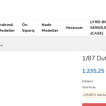
LYRD-B
ndirimli
Ön
Nadir
Aksesuar
SERGİL
Modeller
Sipariş
Modeller
(CASE)
ue
1/87 Dut
1.235,25
Kategori
Stok Kodu
139,08 TL den baş