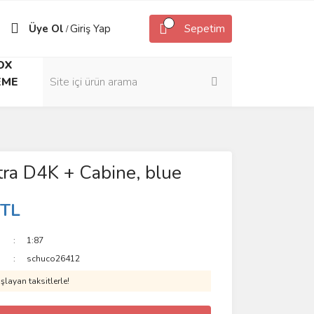
Üye Ol
Giriş Yap
Sepetim
/
OX
EME
ra D4K + Cabine, blue
 TL
1:87
schuco26412
layan taksitlerle!