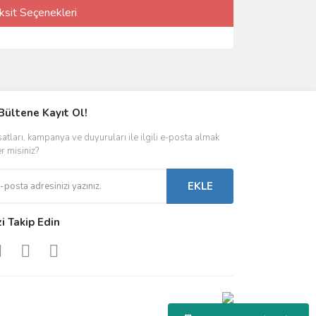
ksit Seçenekleri
Bültene Kayıt Ol!
satları, kampanya ve duyuruları ile ilgili e-posta almak
er misiniz?
EKLE
zi Takip Edin