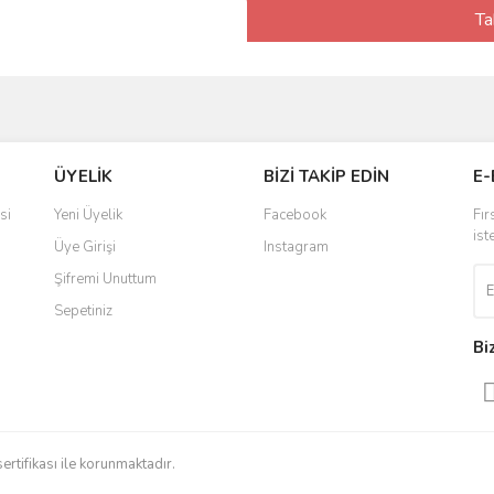
Ta
ÜYELİK
BİZİ TAKİP EDİN
E-
si
Yeni Üyelik
Facebook
Fır
ist
Üye Girişi
Instagram
Şifremi Unuttum
Sepetiniz
Bi
sertifikası ile korunmaktadır.