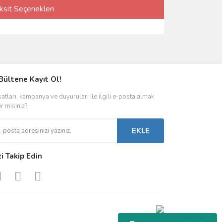
ksit Seçenekleri
Bültene Kayıt Ol!
satları, kampanya ve duyuruları ile ilgili e-posta almak
er misiniz?
EKLE
zi Takip Edin