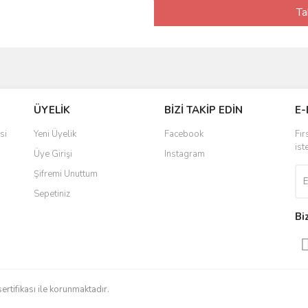
Ta
ÜYELİK
BİZİ TAKİP EDİN
E-
si
Yeni Üyelik
Facebook
Fır
ist
Üye Girişi
Instagram
Şifremi Unuttum
Sepetiniz
Bi
sertifikası ile korunmaktadır.