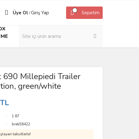
Üye Ol
Giriş Yap
Sepetim
/
OX
EME
 690 Millepiedi Trailer
ion, green/white
 TL
1:87
brek58422
layan taksitlerle!