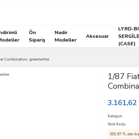
LYRD-B
ndirimli
Ön
Nadir
Aksesuar
SERGİL
Modeller
Sipariş
Modeller
(CASE)
iler Combination, green/white
1/87 Fiat
Combinat
3.161,62
Kategori
Stok Kodu
355,97 TL den baş