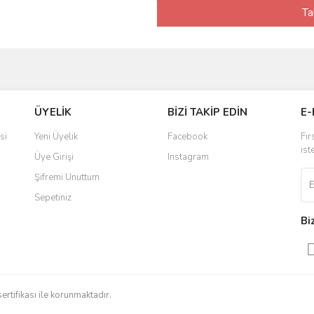
Ta
ÜYELİK
BİZİ TAKİP EDİN
E-
si
Yeni Üyelik
Facebook
Fır
ist
Üye Girişi
Instagram
Şifremi Unuttum
Sepetiniz
Bi
sertifikası ile korunmaktadır.