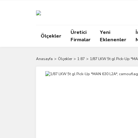
Üretici
Yeni
İ
Ölçekler
Firmalar
Eklenenler
Anasayfa
Ölçekler
1:87
1/87 LKW 5t gl Pick-Up *M