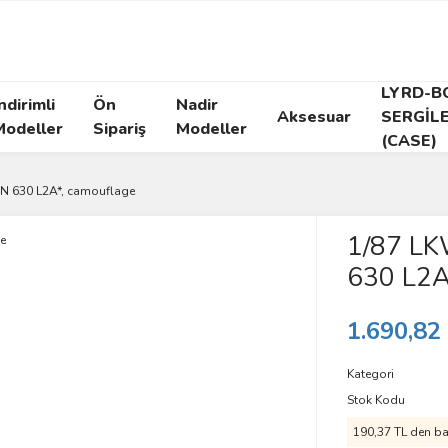
LYRD-B
ndirimli
Ön
Nadir
Aksesuar
SERGİL
Modeller
Sipariş
Modeller
(CASE)
AN 630 L2A*, camouflage
1/87 LK
630 L2A
1.690,82
Kategori
Stok Kodu
190,37 TL den baş