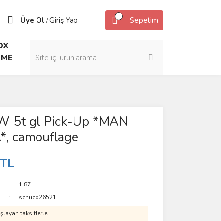
Üye Ol
Giriş Yap
Sepetim
/
OX
EME
W 5t gl Pick-Up *MAN
*, camouflage
 TL
1:87
schuco26521
layan taksitlerle!