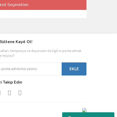
ksit Seçenekleri
Bültene Kayıt Ol!
satları, kampanya ve duyuruları ile ilgili e-posta almak
er misiniz?
EKLE
zi Takip Edin