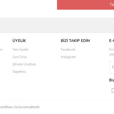
Ta
ÜYELİK
BİZİ TAKİP EDİN
E-
si
Yeni Üyelik
Facebook
Fır
ist
Üye Girişi
Instagram
Şifremi Unuttum
Sepetiniz
Bi
sertifikası ile korunmaktadır.