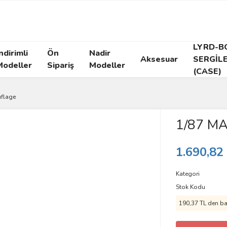
LYRD-B
ndirimli
Ön
Nadir
Aksesuar
SERGİL
Modeller
Sipariş
Modeller
(CASE)
flage
1/87 MA
1.690,82
Kategori
Stok Kodu
190,37 TL den baş