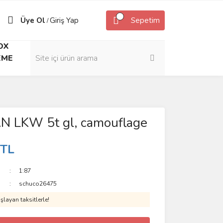
Üye Ol
Giriş Yap
Sepetim
/
OX
EME
N LKW 5t gl, camouflage
 TL
1:87
schuco26475
layan taksitlerle!