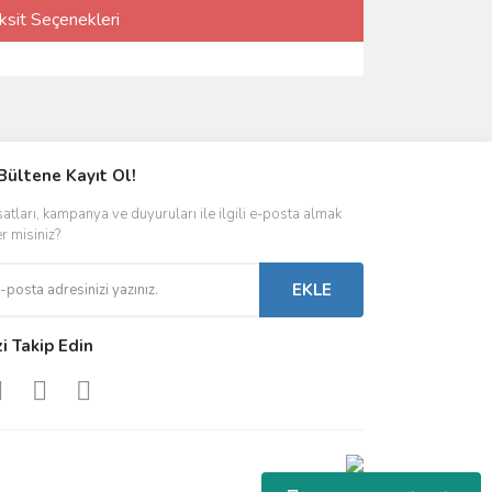
ksit Seçenekleri
Bültene Kayıt Ol!
satları, kampanya ve duyuruları ile ilgili e-posta almak
er misiniz?
EKLE
zi Takip Edin