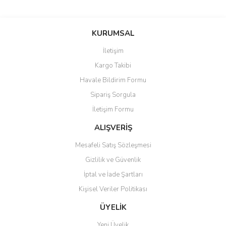
HİGHWAY61
HOT WHEELS
KURUMSAL
IGNITION MODEL
İletişim
Kargo Takibi
INNO64
Havale Bildirim Formu
IRON STUDIOS
Sipariş Sorgula
İletişim Formu
ISCALE
ALIŞVERİŞ
IVY MODEL
Mesafeli Satış Sözleşmesi
IXO
Gizlilik ve Güvenlik
KENG-FAİ
İptal ve İade Şartları
Kişisel Veriler Politikası
KİLOWORKS
ÜYELİK
KK-SCALE
Yeni Üyelik