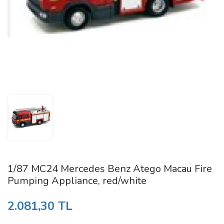
1:43
BURAGO
NİSAN (APRIL) - 2027
1:64
CADA
MAYIS (MAY) - 2027
1:87
CMC
HAZİRAN (JUNE) - 2027
1:50
CMF
CMR
CORRETTO COLLEZIONE
DATSUN
DAVIS & GIOVANNI
1/87 MC24 Mercedes Benz Atego Macau Fire
DD-MODELS
Pumping Appliance, red/white
DNA
2.081,30 TL
EBBRO