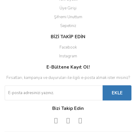
KYOSHO
Üye Girişi
LAUDO RACİNG
Şifremi Unuttum
Sepetiniz
LCD MODELS
BİZİ TAKİP EDİN
LOOKSMART
Facebook
LS COLLECTİBLES
Instagram
Magazine Models
E-Bültene Kayıt Ol!
MAKE-UP
Fırsatları, kampanya ve duyuruları ile ilgili e-posta almak ister misiniz?
MATRIX SCALE MODELS
EKLE
MAXIMA
Bizi Takip Edin
MCG
MİNİ GT