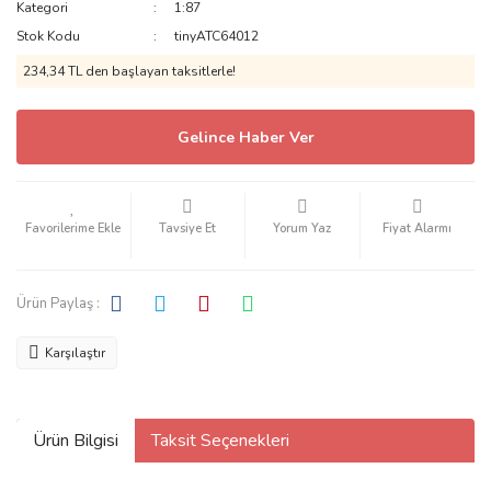
Kategori
1:87
EXOTO
Stok Kodu
tinyATC64012
234,34 TL den başlayan taksitlerle!
FİRST 43
FRANZIS
Gelince Haber Ver
GL MODELS
GLM-MODELS
Tavsiye Et
Yorum Yaz
Fiyat Alarmı
GMP
GP-REPLİCAS
Ürün Paylaş :
GREENLİGHT
Karşılaştır
GROUP-1
GT SPİRİT
Ürün Bilgisi
Taksit Seçenekleri
HC MODELS