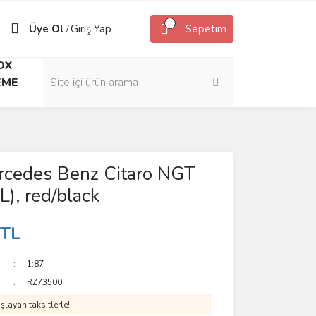
Üye Ol
Giriş Yap
Sepetim
/
OX
EME
rcedes Benz Citaro NGT
L), red/black
 TL
1:87
RZ73500
layan taksitlerle!