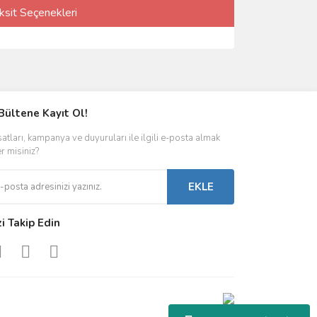
ksit Seçenekleri
Bültene Kayıt Ol!
satları, kampanya ve duyuruları ile ilgili e-posta almak
er misiniz?
EKLE
zi Takip Edin