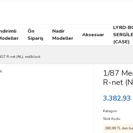
LYRD-B
ndirimli
Ön
Nadir
Aksesuar
SERGİL
Modeller
Sipariş
Modeller
(CASE)
GT R-net (NL), red/black
1/87 Me
R-net (N
3.382,93
Kategori
Stok Kodu
380,89 TL den baş