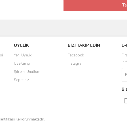
Ta
ÜYELİK
BİZİ TAKİP EDİN
E-
si
Yeni Üyelik
Facebook
Fır
ist
Üye Girişi
Instagram
Şifremi Unuttum
Sepetiniz
Bi
sertifikası ile korunmaktadır.