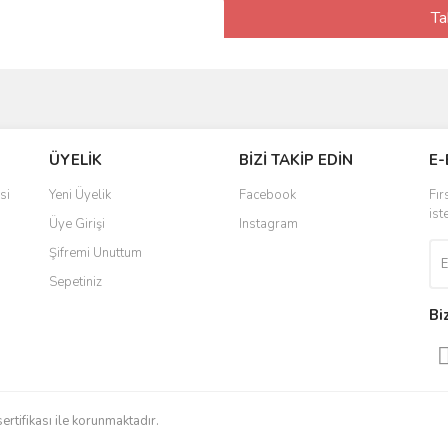
Ta
ÜYELİK
BİZİ TAKİP EDİN
E-
si
Yeni Üyelik
Facebook
Fır
ist
Üye Girişi
Instagram
Şifremi Unuttum
Sepetiniz
Bi
sertifikası ile korunmaktadır.