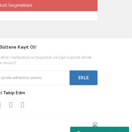
ksit Seçenekleri
Bültene Kayıt Ol!
satları, kampanya ve duyuruları ile ilgili e-posta almak
er misiniz?
EKLE
zi Takip Edin