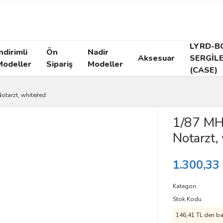
LYRD-B
ndirimli
Ön
Nadir
Aksesuar
SERGİL
Modeller
Sipariş
Modeller
(CASE)
tarzt, white/red
1/87 MH
Notarzt,
1.300,33
Kategori
Stok Kodu
146,41 TL den baş