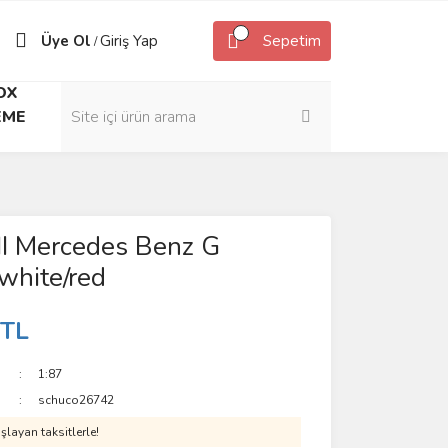
Üye Ol
Giriş Yap
Sepetim
/
OX
EME
I Mercedes Benz G
 white/red
 TL
1:87
schuco26742
layan taksitlerle!