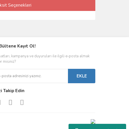
ksit Seçenekleri
Bültene Kayıt Ol!
satları, kampanya ve duyuruları ile ilgili e-posta almak
er misiniz?
EKLE
zi Takip Edin