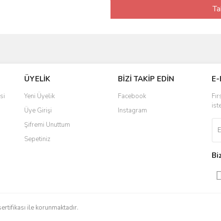
Ta
ÜYELİK
BİZİ TAKİP EDİN
E-
si
Yeni Üyelik
Facebook
Fır
ist
Üye Girişi
Instagram
Şifremi Unuttum
Sepetiniz
Bi
sertifikası ile korunmaktadır.