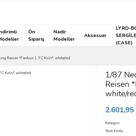
LYRD-B
ndirimli
Ön
Nadir
Aksesuar
SERGİL
Modeller
Sipariş
Modeller
(CASE)
ling Reisen *Fanbus 1. FC Koln*, white/red
1/87 Neo
Reisen *
white/re
2.601,95
Kategori
Stok Kodu