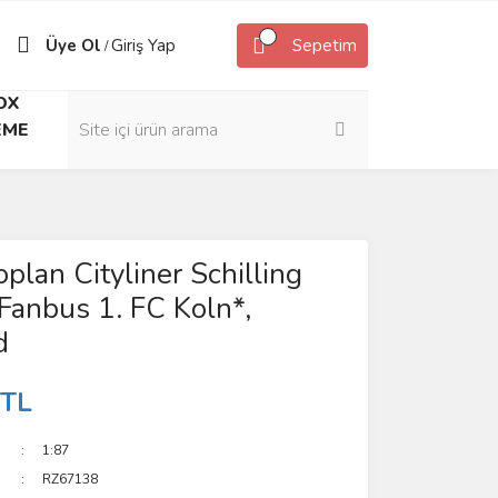
Üye Ol
Giriş Yap
Sepetim
/
OX
EME
plan Cityliner Schilling
Fanbus 1. FC Koln*,
d
 TL
1:87
RZ67138