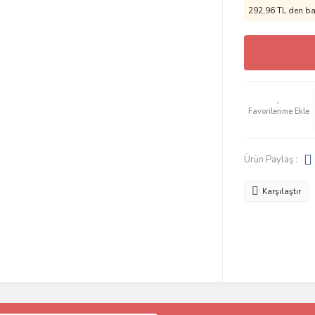
292,96 TL den baş
Ürün Paylaş :
Karşılaştır