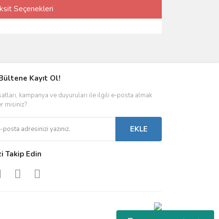
ksit Seçenekleri
Bültene Kayıt Ol!
satları, kampanya ve duyuruları ile ilgili e-posta almak
er misiniz?
EKLE
zi Takip Edin