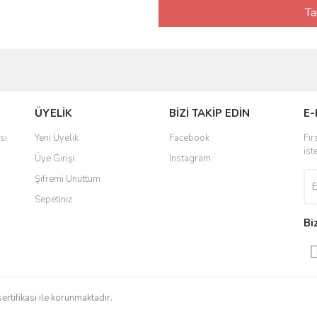
Ta
ÜYELİK
BİZİ TAKİP EDİN
E-
si
Yeni Üyelik
Facebook
Fır
ist
Üye Girişi
Instagram
Şifremi Unuttum
Sepetiniz
Bi
sertifikası ile korunmaktadır.