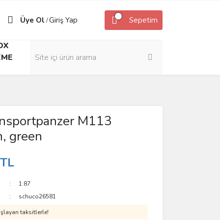
Üye Ol
Giriş Yap
Sepetim
/
OX
EME
ansportpanzer M113
n, green
 TL
1:87
schuco26581
layan taksitlerle!