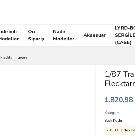
LYRD-B
ndirimli
Ön
Nadir
Aksesuar
SERGİL
Modeller
Sipariş
Modeller
(CASE)
Flecktarn, green
1/87 Tr
Flecktar
1.820,98
Kategori
Stok Kodu
205,03 TL den baş