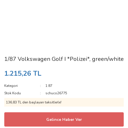
1/87 Volkswagen Golf I *Polizei*, green/white
1.215,26 TL
Kategori
1:87
Stok Kodu
schuco26775
136,83 TL den başlayan taksitlerle!
Gelince Haber Ver