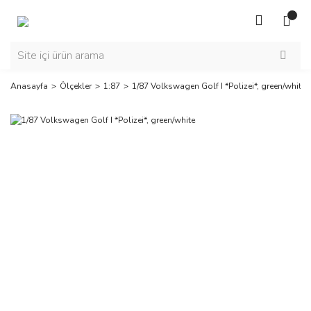
Anasayfa
Ölçekler
1:87
1/87 Volkswagen Golf I *Polizei*, green/white