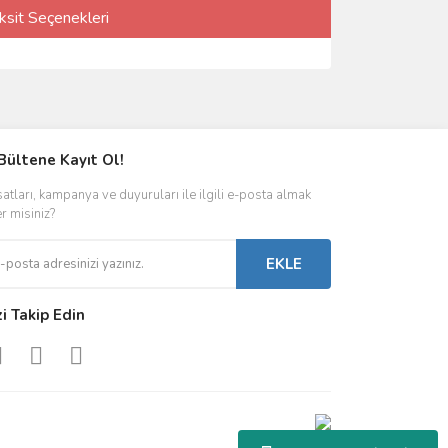
ksit Seçenekleri
Bültene Kayıt Ol!
satları, kampanya ve duyuruları ile ilgili e-posta almak
er misiniz?
EKLE
zi Takip Edin