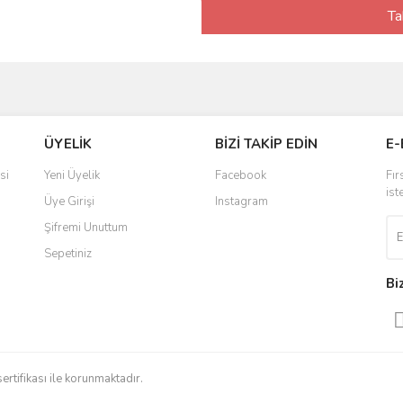
Ta
ÜYELİK
BİZİ TAKİP EDİN
E-
si
Yeni Üyelik
Facebook
Fır
ist
Üye Girişi
Instagram
Şifremi Unuttum
Sepetiniz
Bi
sertifikası ile korunmaktadır.