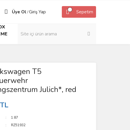
Üye Ol
Giriş Yap
Sepetim
/
OX
EME
lkswagen T5
uerwehr
gszentrum Julich*, red
 TL
1:87
RZ51932