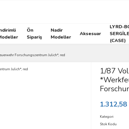
LYRD-B
ndirimli
Ön
Nadir
Aksesuar
SERGİL
Modeller
Sipariş
Modeller
(CASE)
uerwehr Forschungszentrum Julich*, red
1/87 Vo
*Werkfe
Forschun
1.312,58
Kategori
Stok Kodu