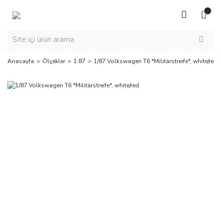
Anasayfa
Ölçekler
1:87
1/87 Volkswagen T6 *Militärstreife*, white/red