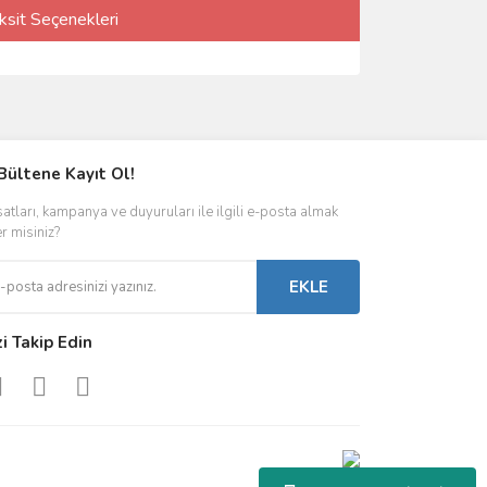
ksit Seçenekleri
Bültene Kayıt Ol!
satları, kampanya ve duyuruları ile ilgili e-posta almak
er misiniz?
EKLE
zi Takip Edin