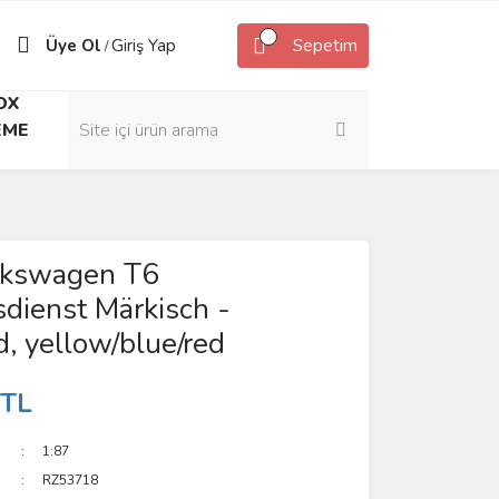
Üye Ol
Giriş Yap
Sepetim
/
OX
EME
lkswagen T6
dienst Märkisch -
, yellow/blue/red
 TL
1:87
RZ53718