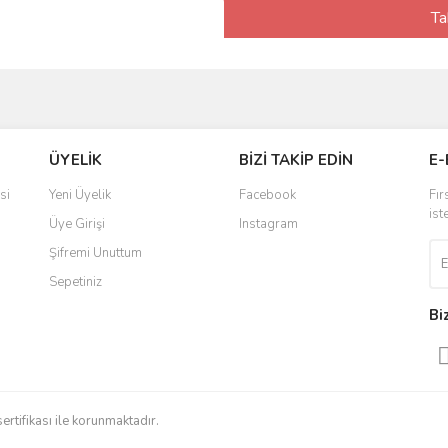
Ta
ÜYELİK
BİZİ TAKİP EDİN
E-
si
Yeni Üyelik
Facebook
Fır
ist
Üye Girişi
Instagram
Şifremi Unuttum
Sepetiniz
Bi
sertifikası ile korunmaktadır.