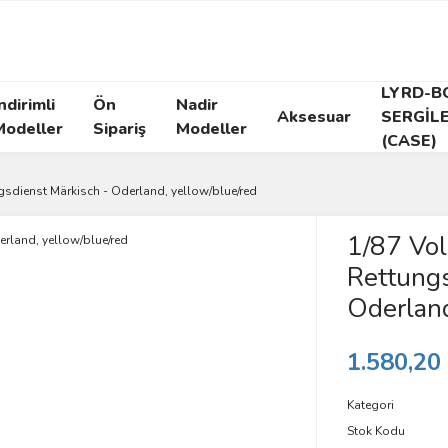
LYRD-B
ndirimli
Ön
Nadir
Aksesuar
SERGİL
Modeller
Sipariş
Modeller
(CASE)
sdienst Märkisch - Oderland, yellow/blue/red
1/87 Vo
Rettungs
Oderland
1.580,20
Kategori
Stok Kodu