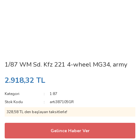
1/87 WM Sd. Kfz 221 4-wheel MG34, army
2.918,32 TL
Kategori
1:87
Stok Kodu
arti387105GR
328,58 TL den başlayan taksitlerle!
Gelince Haber Ver