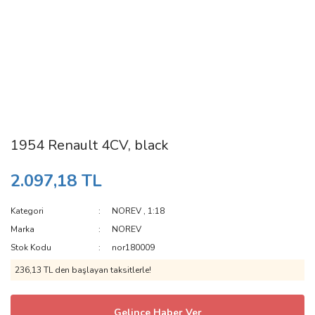
1954 Renault 4CV, black
2.097,18 TL
Kategori
NOREV
,
1:18
Marka
NOREV
Stok Kodu
nor180009
236,13 TL den başlayan taksitlerle!
Gelince Haber Ver