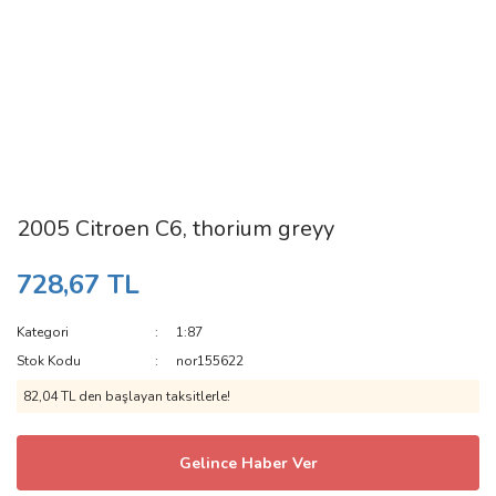
2005 Citroen C6, thorium greyy
728,67 TL
Kategori
1:87
Stok Kodu
nor155622
82,04 TL den başlayan taksitlerle!
Gelince Haber Ver