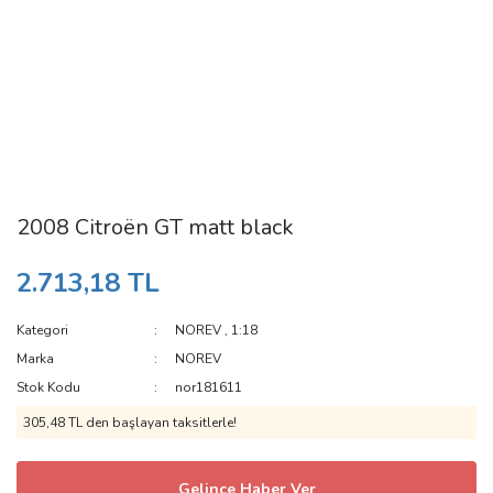
2008 Citroën GT matt black
2.713,18 TL
Kategori
NOREV
,
1:18
Marka
NOREV
Stok Kodu
nor181611
305,48 TL den başlayan taksitlerle!
Gelince Haber Ver