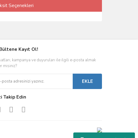
ksit Seçenekleri
Bültene Kayıt Ol!
satları, kampanya ve duyuruları ile ilgili e-posta almak
er misiniz?
EKLE
zi Takip Edin