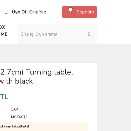
Üye Ol
Giriş Yap
Sepetim
/
OX
EME
12.7cm) Turning table,
ith black
 TL
1:64
MGTAC12
layan taksitlerle!