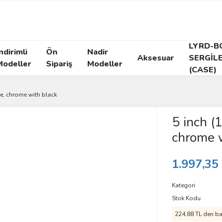
LYRD-B
ndirimli
Ön
Nadir
Aksesuar
SERGİL
Modeller
Sipariş
Modeller
(CASE)
le, chrome with black
5 inch (
chrome w
1.997,35
Kategori
Stok Kodu
224,88 TL den baş