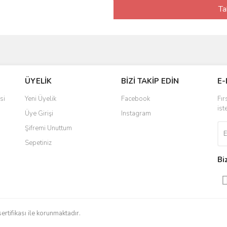
Ta
ÜYELİK
BİZİ TAKİP EDİN
E-
si
Yeni Üyelik
Facebook
Fır
ist
Üye Girişi
Instagram
Şifremi Unuttum
Sepetiniz
Bi
sertifikası ile korunmaktadır.