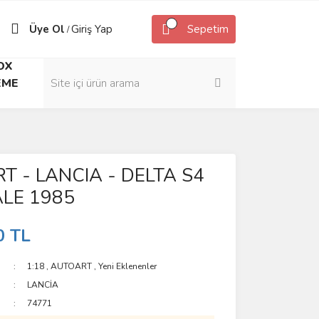
Üye Ol
Giriş Yap
Sepetim
/
OX
EME
 - LANCIA - DELTA S4
LE 1985
0 TL
1:18
,
AUTOART
,
Yeni Eklenenler
LANCİA
74771