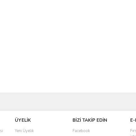
ÜYELİK
BİZİ TAKİP EDİN
E-
si
Yeni Üyelik
Facebook
Fır