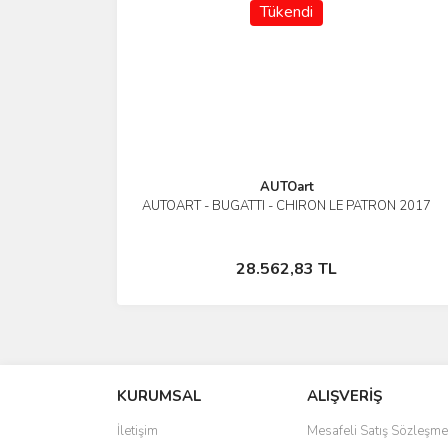
Tükendi
AUTOart
AUTOART - BUGATTI - CHIRON LE PATRON 2017
İncele
Stokta Yok
28.562,83 TL
KURUMSAL
ALIŞVERİŞ
İletişim
Mesafeli Satış Sözleşme