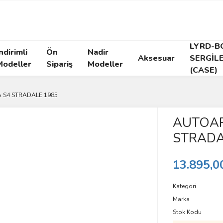
LYRD-B
ndirimli
Ön
Nadir
Aksesuar
SERGİL
Modeller
Sipariş
Modeller
(CASE)
A S4 STRADALE 1985
AUTOART
STRADA
13.895,0
Kategori
Marka
Stok Kodu