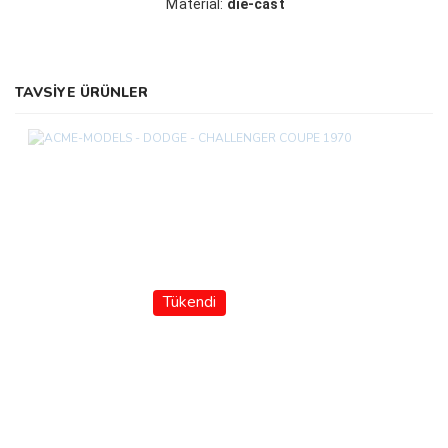
Material:
die-cast
TAVSİYE ÜRÜNLER
Tükendi