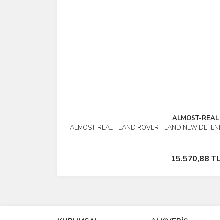
ALMOST-REAL
ALMOST-REAL - LAND ROVER - LAND NEW DEFEND
İncele
Stokta Yok
15.570,88 T