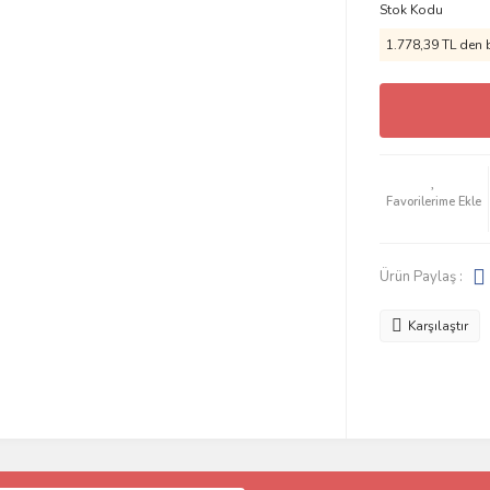
Stok Kodu
1.778,39 TL den b
Ürün Paylaş :
Karşılaştır