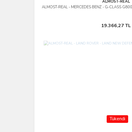
ALMOST-REAL
ALMOST-REAL - MERCEDES BENZ - G-CLASS G80
İncele
Stokta Yok
19.366,27 TL
Tükendi