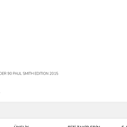
ER 90 PAUL SMITH EDITION 2015
L