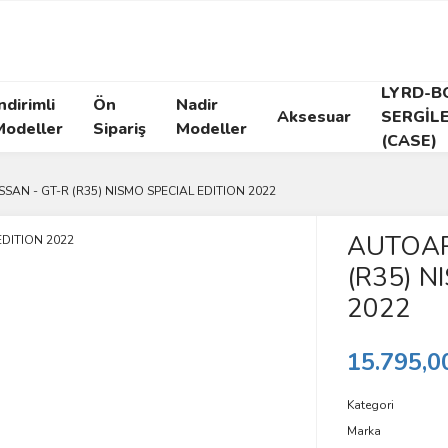
LYRD-B
ndirimli
Ön
Nadir
Aksesuar
SERGİL
Modeller
Sipariş
Modeller
(CASE)
SSAN - GT-R (R35) NISMO SPECIAL EDITION 2022
AUTOAR
(R35) N
2022
15.795,0
Kategori
Marka