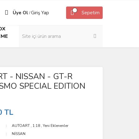
Üye Ol
Giriş Yap
Sepetim
/
OX
EME
T - NISSAN - GT-R
ISMO SPECIAL EDITION
0 TL
AUTOART
,
1:18
,
Yeni Eklenenler
NİSSAN