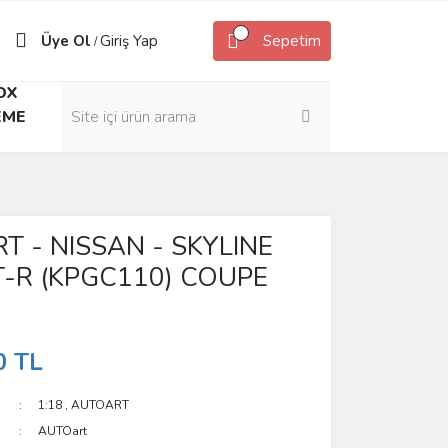
Üye Ol
Giriş Yap
Sepetim
/
OX
EME
 - NISSAN - SKYLINE
T-R (KPGC110) COUPE
0 TL
1:18
,
AUTOART
AUTOart