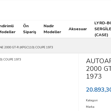
LYRD-B
ndirimli
Ön
Nadir
Aksesuar
SERGİL
Modeller
Sipariş
Modeller
(CASE)
NE 2000 GT-R (KPGC110) COUPE 1973
AUTOART
2000 G
1973
20.893,3
Kategori
Marka