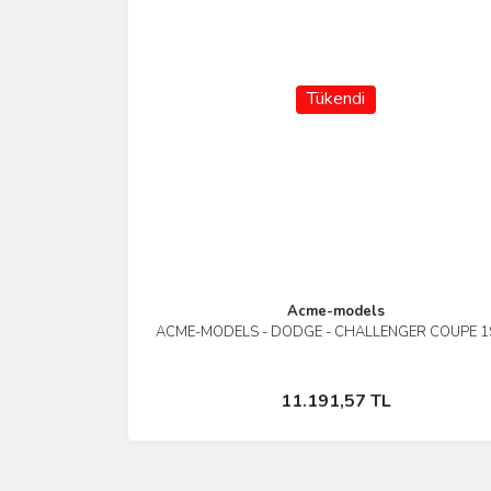
Tükendi
Acme-models
ACME-MODELS - DODGE - CHALLENGER COUPE 1
İncele
Stokta Yok
11.191,57 TL